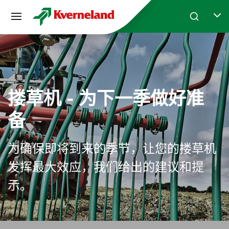
Cookie管理面板
Skip to main content
Search
Selec
搂草机 - 为下一季做好准
备
为确保即将到来的季节，让您的搂草机
发挥最大效应，我们给出的建议和提
示。