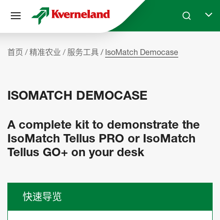
Cookie管理面板
Skip to main content
Search
Selec
首页
精准农业
服务工具
IsoMatch Democase
ISOMATCH DEMOCASE
A complete kit to demonstrate the
IsoMatch Tellus PRO or IsoMatch
Tellus GO+ on your desk
快速导览