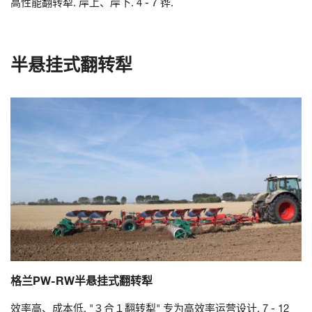
高性能翻转犁. 岸上、岸下. 4 - 7 铧.
半悬挂式翻转犁
格兰PW-RW半悬挂式翻转犁
效率高、成本低. "３合１翻转犁" 专为高效率运营设计. 7 - 12