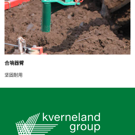
合墒器臂
坚固耐用