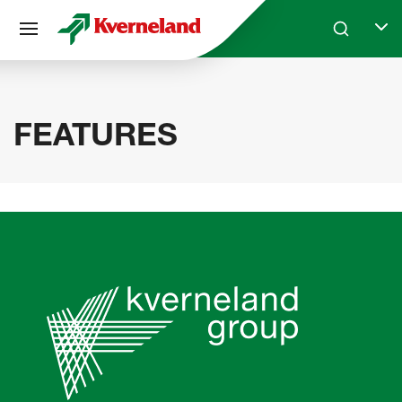
Cookie管理面板
Skip to main content
Search
Selec
FEATURES