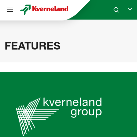
Cookie管理面板
Skip to main content
Search
Selec
FEATURES